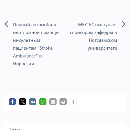
Первый автомобиль
MEYTEC выступает
Навигация
неотложной помощи
спонсором кафедры в
по
инсультным
Потсдамском
пациентам “Stroke
университете
записям
Ambulance” в
Норвегии