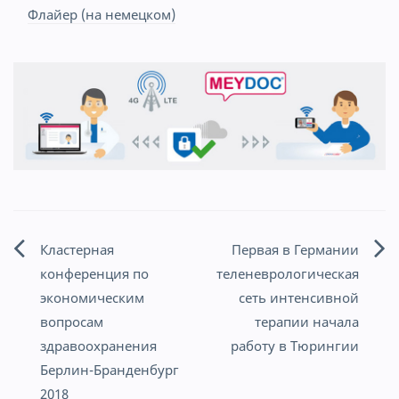
Флайер (на немецком)
Кластерная
Первая в Германии
Навигация
конференция по
теленеврологическая
по
экономическим
сеть интенсивной
вопросам
терапии начала
записям
здравоохранения
работу в Тюрингии
Берлин-Бранденбург
2018