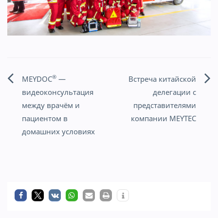
®
MEYDOC
—
Встреча китайской
Навигация
видеоконсультация
делегации с
по
между врачём и
представителями
пациентом в
компании MEYTEC
записям
домашних условиях