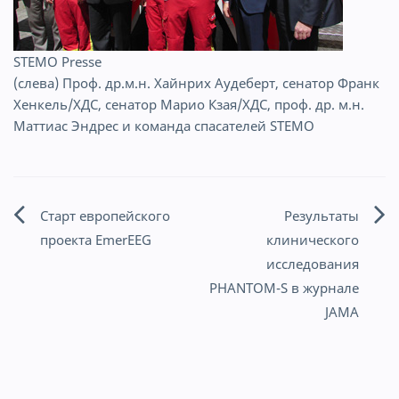
STEMO Presse
(слева) Проф. др.м.н. Хайнрих Аудеберт, сенатор Франк
Хенкель/ХДС, сенатор Марио Кзая/ХДС, проф. др. м.н.
Маттиас Эндрес и команда спасателей STEMO
Старт европейского
Результаты
Навигация
проекта EmerEEG
клинического
по
исследования
PHANTOM-S в журнале
записям
JAMA