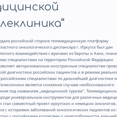
дицинской
леклиника“
редала российской стороне телемедицинскую платформу
областного онкологического диспансера г. Иркутск был дан
есного взаимодействия с врачами из Европы и Азии, плани
гими специалистами на территории Российской Федерации.
озволяет авторизованным иностранным специалистам пров
ой диагностики российских пациентов и в режиме реально
 российскими специалистами по дальнейшей диагностике и
 Телеклиники является снижение случаев необоснованного
ления под названием „медицинский туризм“. Телемедицинск
рироде универсальным инструментом для различных медиц
 стал совместный проект иркутских и немецких онкологов.
ся с историями заболеваний онкологических пациентов из
стно с российскими коллегами о целесообразности дальне