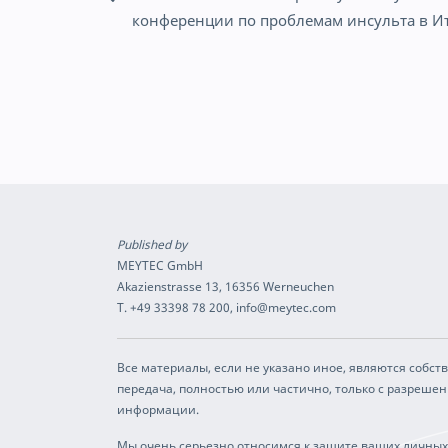
Навигация
конференции по проблемам инсульта в И
по
записям
Published by
MEYTEC GmbH
Akazienstrasse 13, 16356 Werneuchen
T. +49 33398 78 200, info@meytec.com
Все материалы, если не указано иное, являются собс
передача, полностью или частично, только с разреше
информации.
Мы очень серьезно относимся к защите ваших личных