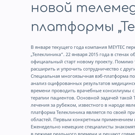
новой телеме
платформы „Те
В январе текущего года компания MEYTEC пе
„Телеклиника“. 22 января 2015 года в стенах 
официальный старт новому проекту. Помимо т
расширить и упрочить сотрудничество с дру
Специальная многоязычная вэб-платформа п
анализ оцифрованных результатов медицинск
времени проводить врачебные консилиумы с
терапии пациентов. Основной задачей такой
лечения за рубежом, известного в народе яв
платформа Телеклиника является по своей п
областей. Первым конкретным применением и
Еженедельно немецкие специалисты знакомят
в режиме реального времени и решают совме