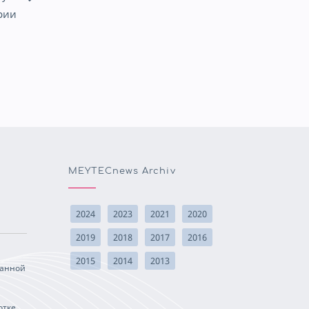
рии
MEYTECnews Archiv
2024
2023
2021
2020
2019
2018
2017
2016
2015
2014
2013
данной
тке.