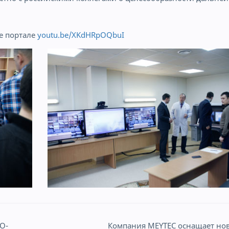
e портале
youtu.be/XKdHRpOQbuI
O-
Компания MEYTEC оснащает но