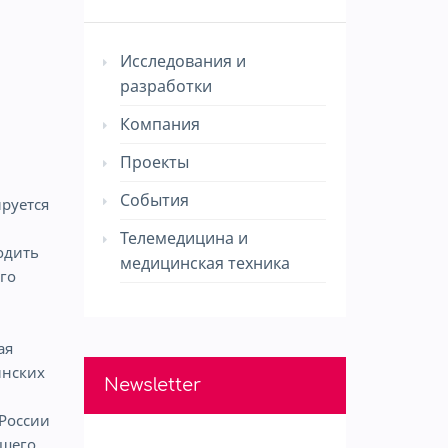
Исследования и
разработки
Компания
Проекты
События
руется
Телемедицина и
одить
медицинская техника
го
ая
инских
Newsletter
 России
йшего