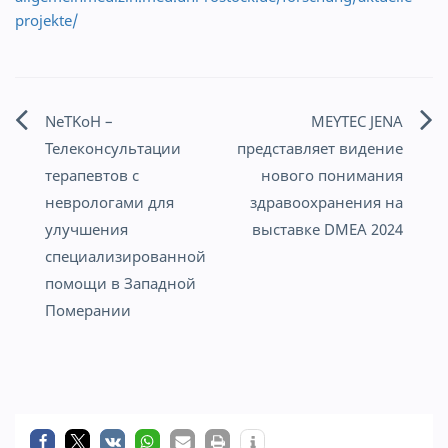
projekte/
NeTKoH –
MEYTEC JENA
Навигация
Телеконсультации
представляет видение
по
терапевтов с
нового понимания
неврологами для
здравоохранения на
записям
улучшения
выставке DMEA 2024
специализированной
помощи в Западной
Померании