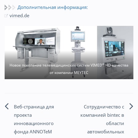
Дополнительная информация:
vimed.de
®
Новое поколение телемедицинских систем VIMED
HD-качества
от компании MEYTEC
Веб-страница для
Сотрудничество с
Навигация
проекта
компанией bintec в
по
инновационного
области
фонда ANNOTeM
автомобильных