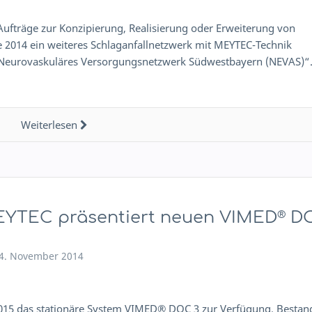
Aufträge zur Konzipierung, Realisierung oder Erweiterung von
 2014 ein weiteres Schlaganfallnetzwerk mit MEYTEC-Technik
 „Neurovaskuläres Versorgungsnetzwerk Südwestbayern (NEVAS)“
Weiterlesen
YTEC präsentiert neuen VIMED
D
®
4. November 2014
015 das stationäre System VIMED® DOC 3 zur Verfügung. Bestand