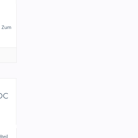
. Zum
OC
teil