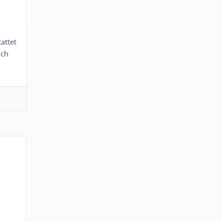
attet
ich