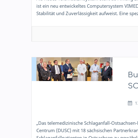
ist ein neu entwickeltes Computersystem VIME
Stabilität und Zuverlässigkeit aufweist. Eine s
Bu
S
1
„Das telemedizinische Schlaganfall-Ostsachsen-
Centrum (DUSC) mit 18 sächsischen Partnerkra
Schlaganfallpatienten in Ostsachsen zu gewährl