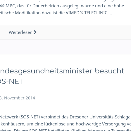
D® MPC, das für Dauerbetrieb ausgelegt wurde und eine hohe
pezifische Modifikation dazu ist die VIMED® TELECLINIC….
Weiterlesen
ndesgesundheitsminister besucht
OS-NET
3. November 2014
Netzwerk (SOS-NET) verbindet das Dresdner Universitäts-Schlagan
nkenhäusern, um eine lückenlose und hochwertige Versorgung v
eisten. Die am SOS-NET beteiligten Kliniken können via Telemediz