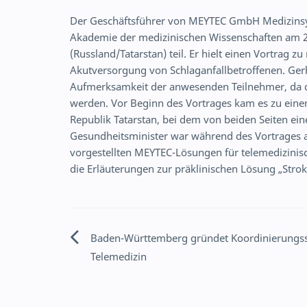
Der Geschäftsführer von MEYTEC GmbH Medizinsy
Akademie der medizinischen Wissenschaften am 2
(Russland/Tatarstan) teil. Er hielt einen Vortrag
Akutversorgung von Schlaganfallbetroffenen. Gerh
Aufmerksamkeit der anwesenden Teilnehmer, da d
werden. Vor Beginn des Vortrages kam es zu ein
Republik Tatarstan, bei dem von beiden Seiten ei
Gesundheitsminister war während des Vortrages a
vorgestellten MEYTEC-Lösungen für telemedizinis
die Erläuterungen zur präklinischen Lösung „St
Baden-Württemberg gründet Koordinierungsst
Beitragsnavigation
Telemedizin