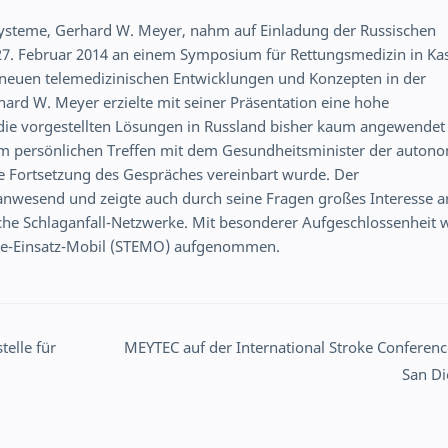
steme, Gerhard W. Meyer, nahm auf Einladung der Russischen
7. Februar 2014 an einem Symposium für Rettungsmedizin in Ka
 zu neuen telemedizinischen Entwicklungen und Konzepten in der
ard W. Meyer erzielte mit seiner Präsentation eine hohe
ie vorgestellten Lösungen in Russland bisher kaum angewendet
em persönlichen Treffen mit dem Gesundheitsminister der auton
ne Fortsetzung des Gespräches vereinbart wurde. Der
nwesend und zeigte auch durch seine Fragen großes Interesse a
che Schlaganfall-Netzwerke. Mit besonderer Aufgeschlossenheit 
roke-Einsatz-Mobil (STEMO) aufgenommen.
elle für
MEYTEC auf der International Stroke Conferenc
San D