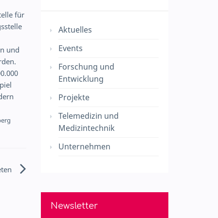
lle für
sstelle
Aktuelles
Events
rn und
rden.
Forschung und
00.000
Entwicklung
piel
dern
Projekte
Telemedizin und
berg
Medizintechnik
Unternehmen
eten
Newsletter