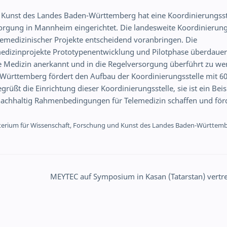
 Kunst des Landes Baden-Württemberg hat eine Koordinierungsste
orgung in Mannheim eingerichtet. Die landesweite Koordinierung
telemedizinischer Projekte entscheidend voranbringen. Die
emedizinprojekte Prototypenentwicklung und Pilotphase überdaue
rte Medizin anerkannt und in die Regelversorgung überführt zu we
ürttemberg fördert den Aufbau der Koordinierungsstelle mit 6
rüßt die Einrichtung dieser Koordinierungsstelle, sie ist ein Beis
nachhaltig Rahmenbedingungen für Telemedizin schaffen und för
sterium für Wissenschaft, Forschung und Kunst des Landes Baden-Württem
MEYTEC auf Symposium in Kasan (Tatarstan) vertr